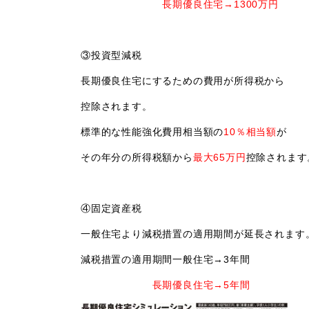
長期優良住宅→1300万円
③投資型減税
長期優良住宅にするための費用が所得税から
控除されます。
標準的な性能強化費用相当額の
10％相当額
が
その年分の所得税額から
最大65万円
控除されます
④固定資産税
一般住宅より減税措置の適用期間が延長されます
減税措置の適用期間一般住宅→3年間
長期優良住宅→5年間