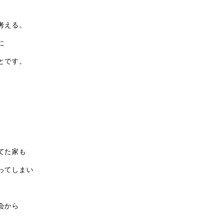
考える。
に
とです。
てた家も
ってしまい
会から