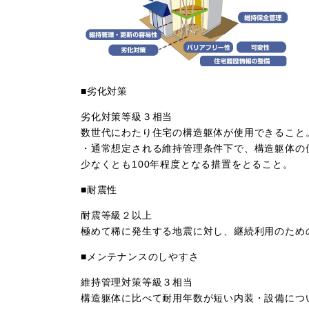
■劣化対策
劣化対策等級３相当
数世代にわたり住宅の構造躯体が使用できること
・通常想定される維持管理条件下で、構造躯体の
少なくとも100年程度となる措置をとること。
■耐震性
耐震等級２以上
極めて稀に発生する地震に対し、継続利用のため
■メンテナンスのしやすさ
維持管理対策等級３相当
構造躯体に比べて耐用年数が短い内装・設備につ