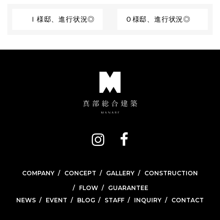
Ｉ様邸、進行状況◎
Ｏ様邸、進行状況◎
COMPANY
CONCEPT
GALLERY
CONSTRUCTION
FLOW
GUARANTEE
NEWS
EVENT
BLOG
STAFF
INQUIRY
CONTACT