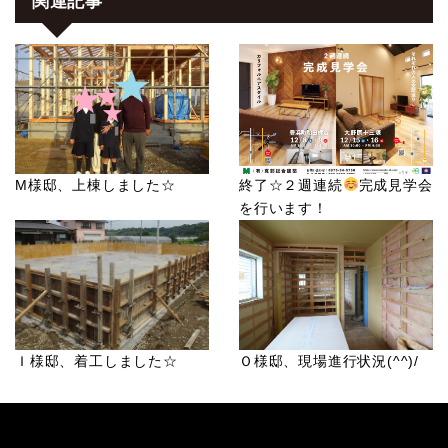
関連記事
M様邸、上棟しました☆
終了☆２週連続
完成見学会
を行います！
Ｉ様邸、着工しました☆
Ｏ様邸、現場進行状況(^^)/