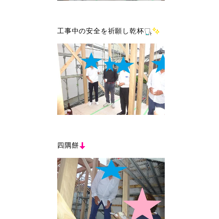
工事中の安全を祈願し乾杯
四隅餅