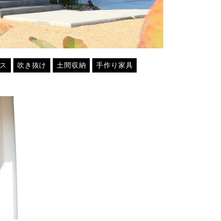
ス
吹き抜け
土間収納
手作り家具