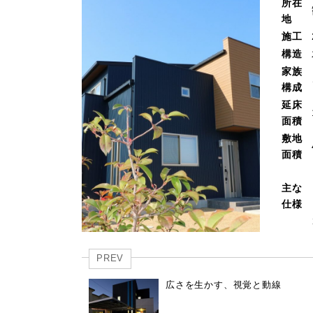
所在
地
施工
構造
家族
構成
延床
面積
敷地
面積
主な
仕様
PREV
広さを生かす、視覚と動線