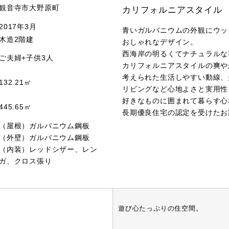
観音寺市大野原町
カリフォルニアスタイル
2017年3月
青いガルバニウムの外観にウッ
木造2階建
おしゃれなデザイン。
西海岸の明るくてナチュラルな
ご夫婦+子供3人
カリフォルニアスタイルの爽や
考えられた生活しやすい動線、
132.21㎡
リビングなど心地よさと実用性
好きなものに囲まれて暮らす心
445.65㎡
長期優良住宅の認定を受けたお
（屋根）ガルバニウム鋼板
（外壁）ガルバニウム鋼板
（内装）レッドシザー、レン
ガ、クロス張り
遊び心たっぷりの住空間。