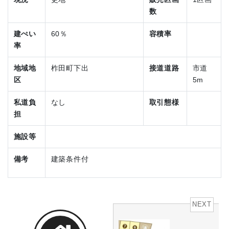
数
建ぺい
60％
容積率
率
地域地
柞田町下出
接道道路
市道
区
5m
私道負
なし
取引態様
担
施設等
備考
建築条件付
NEXT