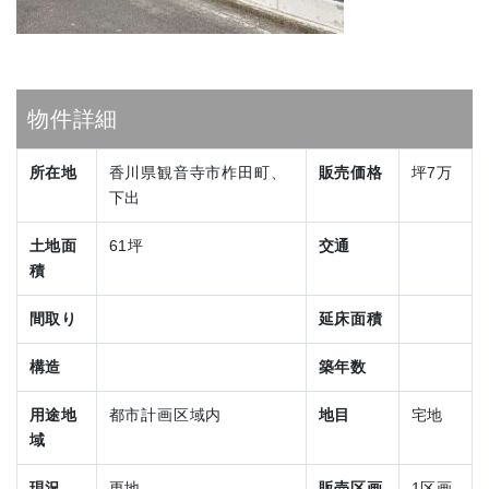
物件詳細
所在地
香川県観音寺市柞田町、
販売価格
坪7万
下出
土地面
61坪
交通
積
間取り
延床面積
構造
築年数
用途地
都市計画区域内
地目
宅地
域
現況
更地
販売区画
1区画